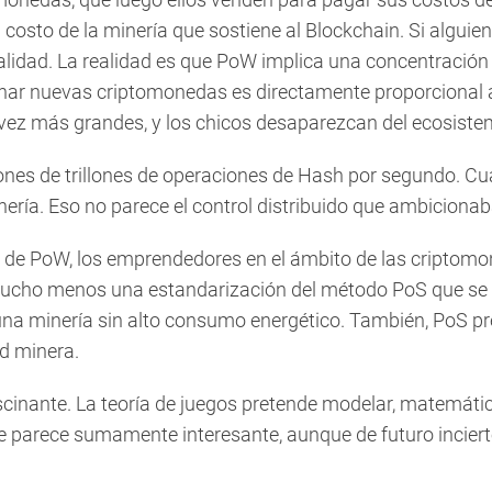
costo de la minería que sostiene al Blockchain. Si alguie
alidad. La realidad es que PoW implica una concentración 
ganar nuevas criptomonedas es directamente proporcional a
ez más grandes, y los chicos desaparezcan del ecosistema
lones de trillones de operaciones de Hash por segundo. Cu
minería. Eso no parece el control distribuido que ambicio
e PoW, los emprendedores en el ámbito de las criptomon
ucho menos una estandarización del método PoS que se deb
r una minería sin alto consumo energético. También, PoS 
ad minera.
ascinante. La teoría de juegos pretende modelar, matemáti
 parece sumamente interesante, aunque de futuro incierto